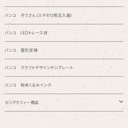
カタカナ入りテンプレート定規
読み取り定規
オレフィン系樹脂
バンコ ぞうさん（スチのり用注入器）
図面レイアウト/ 専門チャート/その他テンプレート定規
ツイン定規
バンコ LEDトレース台
商品シリーズ名から検索
ノートブックテンプレート ルーラースリム
バンコ 雲形定規
SE型
カリグラフィガイドライン定規
バンコ クラフトデザインテンプレート
80型
バンコ 粉末くるみインク
プチプレート型
カリグラフィー商品
OCR型 / シンボル型
マニュスクリプト