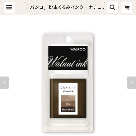
バンコ 粉末くるみインク ナチュラ
ル | vandaful （バンダフル）