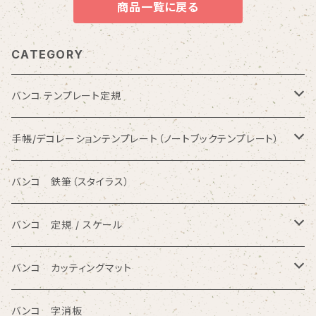
商品一覧に戻る
CATEGORY
バンコ テンプレート定規
数字入りテンプレート定規
手帳/デコレーションテンプレート（ノートブックテンプレート）
ひらがな入りテンプレート定規
バンコ ノートブックテンプレート（カードサイズ）
バンコ 鉄筆（スタイラス）
アルファベット入りテンプレート定規
バンコ ルーラースリム（定規型）
バンコ 定規 / スケール
円/楕円/アール入りテンプレート定規
バンコ ノートブックテンプレート（はがきサイズ）
方眼カッティング定規
バンコ カッティングマット
三角形/四角形/五角形/多角形入りテンプレート定規
直定規
ポリエチレン系樹脂（PVC）
バンコ 字消板