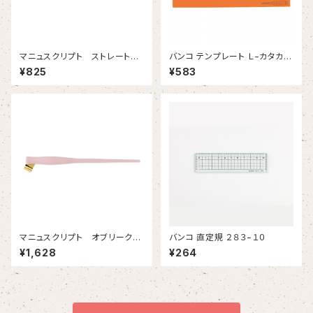
マニュスクリプト ストレートホ
バンコ テンプレート Ｌ−カタカ
ルダー マホガニー
ナ ３
¥825
¥583
マニュスクリプト オブリークホ
バンコ 直定規 ２８３−１０
ルダー ピンク
¥1,628
¥264