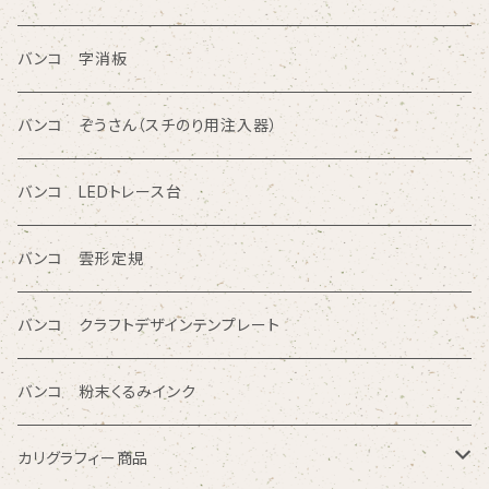
三角形/四角形/五角形/多角形入りテンプレート定規
直定規
ポリエチレン系樹脂（PVC）
バンコ 字消板
カタカナ入りテンプレート定規
読み取り定規
オレフィン系樹脂
バンコ ぞうさん（スチのり用注入器）
図面レイアウト/ 専門チャート/その他テンプレート定規
ツイン定規
バンコ LEDトレース台
商品シリーズ名から検索
ノートブックテンプレート ルーラースリム
バンコ 雲形定規
SE型
カリグラフィガイドライン定規
バンコ クラフトデザインテンプレート
80型
バンコ 粉末くるみインク
プチプレート型
カリグラフィー商品