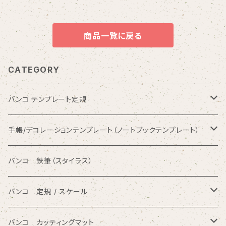
商品一覧に戻る
CATEGORY
バンコ テンプレート定規
数字入りテンプレート定規
手帳/デコレーションテンプレート（ノートブックテンプレート）
ひらがな入りテンプレート定規
バンコ ノートブックテンプレート（カードサイズ）
バンコ 鉄筆（スタイラス）
アルファベット入りテンプレート定規
バンコ ルーラースリム（定規型）
バンコ 定規 / スケール
円/楕円/アール入りテンプレート定規
バンコ ノートブックテンプレート（はがきサイズ）
方眼カッティング定規
バンコ カッティングマット