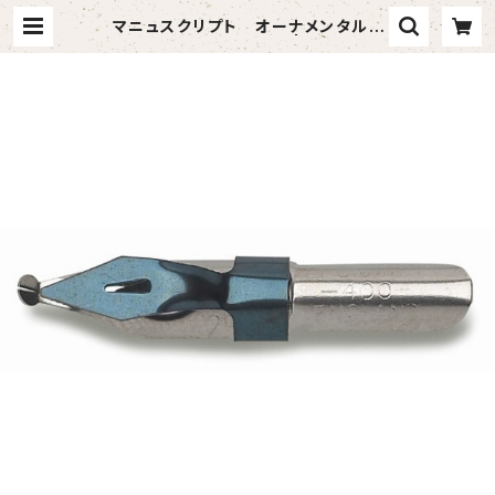
マニュスクリプト オーナメンタル４
００ 2.5mm 2本入 | vandaful
（バンダフル）