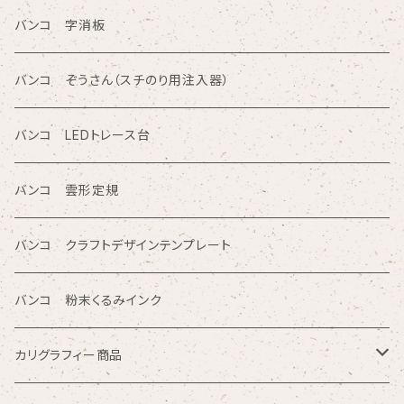
三角形/四角形/五角形/多角形入りテンプレート定規
直定規
ポリエチレン系樹脂（PVC）
バンコ 字消板
カタカナ入りテンプレート定規
読み取り定規
オレフィン系樹脂
バンコ ぞうさん（スチのり用注入器）
図面レイアウト/ 専門チャート/その他テンプレート定規
ツイン定規
バンコ LEDトレース台
商品シリーズ名から検索
ノートブックテンプレート ルーラースリム
バンコ 雲形定規
SE型
カリグラフィガイドライン定規
バンコ クラフトデザインテンプレート
80型
バンコ 粉末くるみインク
プチプレート型
カリグラフィー商品
OCR型 / シンボル型