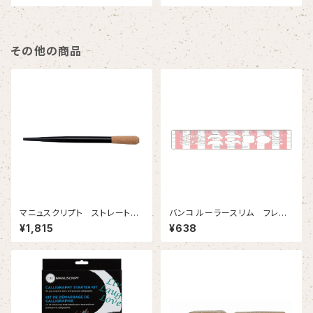
その他の商品
マニュスクリプト ストレートホ
バンコ ルーラースリム フレー
ルダー コルク
ム
¥1,815
¥638