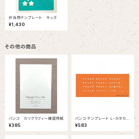
弁当用テンプレート キッズ
¥1,430
その他の商品
バンコ カリグラフィー練習用紙
バンコ テンプレート Ｌ−カタカ
ナ １
¥385
¥583