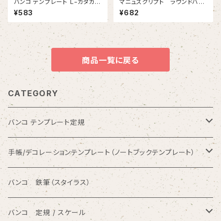
バンコ テンプレート Ｌ−カタカ
マニュスクリプト ラウンドハン
ナ ２
ド2-1/2 1.65mm 2本入
¥583
¥682
商品一覧に戻る
CATEGORY
バンコ テンプレート定規
数字入りテンプレート定規
手帳/デコレーションテンプレート（ノートブックテンプレート）
ひらがな入りテンプレート定規
バンコ ノートブックテンプレート（カードサイズ）
バンコ 鉄筆（スタイラス）
アルファベット入りテンプレート定規
バンコ ルーラースリム（定規型）
バンコ 定規 / スケール