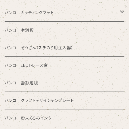
円/楕円/アール入りテンプレート定規
バンコ ノートブックテンプレート（はがきサイズ）
方眼カッティング定規
バンコ カッティングマット
三角形/四角形/五角形/多角形入りテンプレート定規
直定規
ポリエチレン系樹脂（PVC）
バンコ 字消板
カタカナ入りテンプレート定規
読み取り定規
オレフィン系樹脂
バンコ ぞうさん（スチのり用注入器）
図面レイアウト/ 専門チャート/その他テンプレート定規
ツイン定規
バンコ LEDトレース台
商品シリーズ名から検索
ノートブックテンプレート ルーラースリム
バンコ 雲形定規
SE型
カリグラフィガイドライン定規
バンコ クラフトデザインテンプレート
80型
バンコ 粉末くるみインク