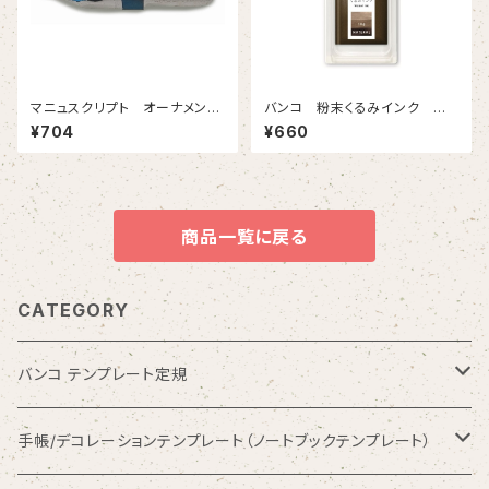
マニュスクリプト オーナメンタ
バンコ 粉末くるみインク ナ
ル４００ 1.5mm 2本入
チュラル
¥704
¥660
商品一覧に戻る
CATEGORY
バンコ テンプレート定規
数字入りテンプレート定規
手帳/デコレーションテンプレート（ノートブックテンプレート）