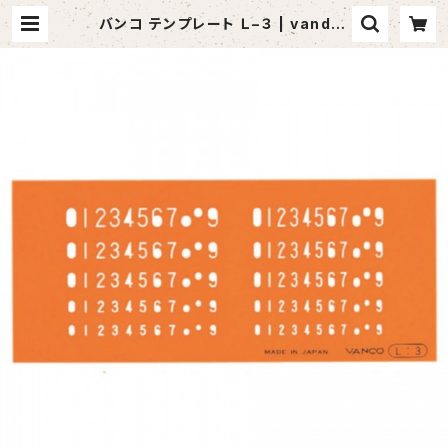
バンコ テンプレート Ｌ−３ | vandaf
ul （バンダフル）