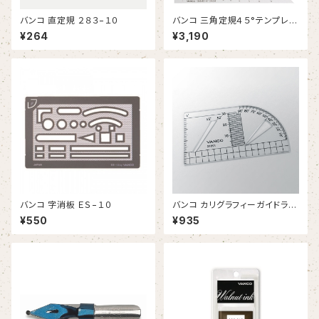
バンコ 直定規 ２８３−１０
バンコ 三角定規４５°テンプレー
トプラス
¥264
¥3,190
バンコ 字消板 ＥＳ−１０
バンコ カリグラフィーガイドライ
ン定規
¥550
¥935