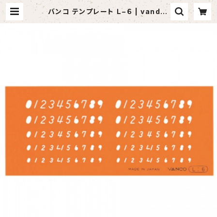
バンコ テンプレート Ｌ−６ | vandaf
ul （バンダフル）