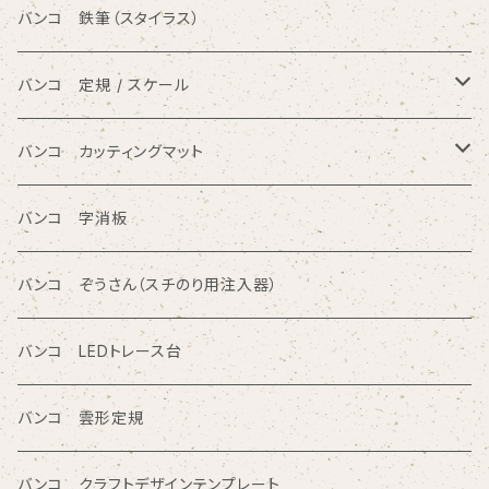
ひらがな入りテンプレート定規
バンコ ノートブックテンプレート（カードサイズ）
バンコ 鉄筆（スタイラス）
アルファベット入りテンプレート定規
バンコ ルーラースリム（定規型）
バンコ 定規 / スケール
円/楕円/アール入りテンプレート定規
バンコ ノートブックテンプレート（はがきサイズ）
方眼カッティング定規
バンコ カッティングマット
三角形/四角形/五角形/多角形入りテンプレート定規
直定規
ポリエチレン系樹脂（PVC）
バンコ 字消板
カタカナ入りテンプレート定規
読み取り定規
オレフィン系樹脂
バンコ ぞうさん（スチのり用注入器）
図面レイアウト/ 専門チャート/その他テンプレート定規
ツイン定規
バンコ LEDトレース台
商品シリーズ名から検索
ノートブックテンプレート ルーラースリム
バンコ 雲形定規
SE型
カリグラフィガイドライン定規
バンコ クラフトデザインテンプレート