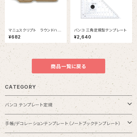
マニュスクリプト ラウンドハン
バンコ 三角定規型テンプレート
ド3-1/2 1.15mm 2本入
¥682
¥2,640
商品一覧に戻る
CATEGORY
バンコ テンプレート定規
数字入りテンプレート定規
手帳/デコレーションテンプレート（ノートブックテンプレート）