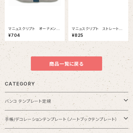
マニュスクリプト オーナメンタ
マニュスクリプト ストレートホ
ル４００ 1.5mm 2本入
ルダー マホガニー
¥704
¥825
商品一覧に戻る
CATEGORY
バンコ テンプレート定規
数字入りテンプレート定規
手帳/デコレーションテンプレート（ノートブックテンプレート）