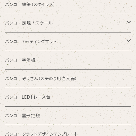
ひらがな入りテンプレート定規
バンコ ノートブックテンプレート（カードサイズ）
バンコ 鉄筆（スタイラス）
アルファベット入りテンプレート定規
バンコ ルーラースリム（定規型）
バンコ 定規 / スケール
円/楕円/アール入りテンプレート定規
バンコ ノートブックテンプレート（はがきサイズ）
方眼カッティング定規
バンコ カッティングマット
三角形/四角形/五角形/多角形入りテンプレート定規
直定規
ポリエチレン系樹脂（PVC）
バンコ 字消板
カタカナ入りテンプレート定規
読み取り定規
オレフィン系樹脂
バンコ ぞうさん（スチのり用注入器）
図面レイアウト/ 専門チャート/その他テンプレート定規
ツイン定規
バンコ LEDトレース台
商品シリーズ名から検索
ノートブックテンプレート ルーラースリム
バンコ 雲形定規
SE型
カリグラフィガイドライン定規
バンコ クラフトデザインテンプレート