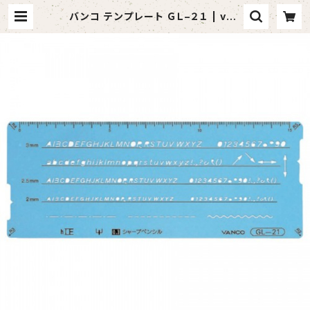
バンコ テンプレート ＧＬ−２１ | van
daful （バンダフル）