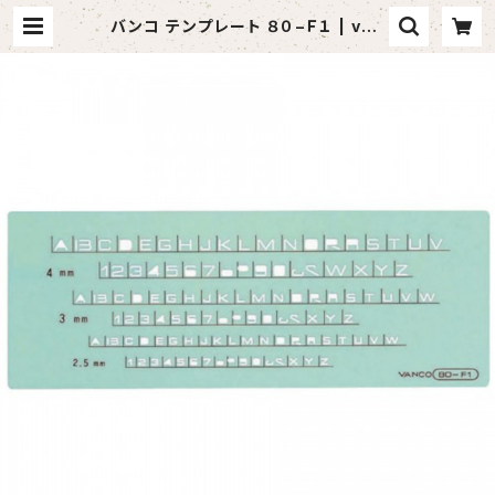
バンコ テンプレート ８０−Ｆ１ | van
daful （バンダフル）