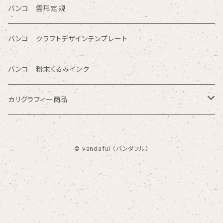
商品シリーズ名から検索
ノートブックテンプレート ルーラースリム
バンコ 雲形定規
SE型
カリグラフィガイドライン定規
バンコ クラフトデザインテンプレート
80型
バンコ 粉末くるみインク
プチプレート型
カリグラフィー商品
OCR型 / シンボル型
マニュスクリプト
© vandaful （バンダフル）
AC PRO
ニブ
バンコ ガイドライン定規
ユニオン定規 / 美術定規/スーパーユニオン
ホルダー
202型