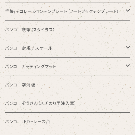
数字入りテンプレート定規
手帳/デコレーションテンプレート（ノートブックテンプレート）
ひらがな入りテンプレート定規
バンコ ノートブックテンプレート（カードサイズ）
バンコ 鉄筆（スタイラス）
アルファベット入りテンプレート定規
バンコ ルーラースリム（定規型）
バンコ 定規 / スケール
円/楕円/アール入りテンプレート定規
バンコ ノートブックテンプレート（はがきサイズ）
方眼カッティング定規
バンコ カッティングマット
三角形/四角形/五角形/多角形入りテンプレート定規
直定規
ポリエチレン系樹脂（PVC）
バンコ 字消板
カタカナ入りテンプレート定規
読み取り定規
オレフィン系樹脂
バンコ ぞうさん（スチのり用注入器）
図面レイアウト/ 専門チャート/その他テンプレート定規
ツイン定規
バンコ LEDトレース台