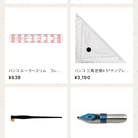
バンコ ルーラースリム フレー
バンコ 三角定規４５°テンプレー
ム
トプラス
¥638
¥3,190