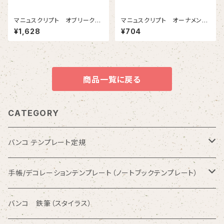
マニュスクリプト オブリークホ
マニュスクリプト オーナメンタ
ルダー ブラック
ル４００ 1.5mm 2本入
¥1,628
¥704
商品一覧に戻る
CATEGORY
バンコ テンプレート定規
数字入りテンプレート定規
手帳/デコレーションテンプレート（ノートブックテンプレート）
ひらがな入りテンプレート定規
バンコ ノートブックテンプレート（カードサイズ）
バンコ 鉄筆（スタイラス）