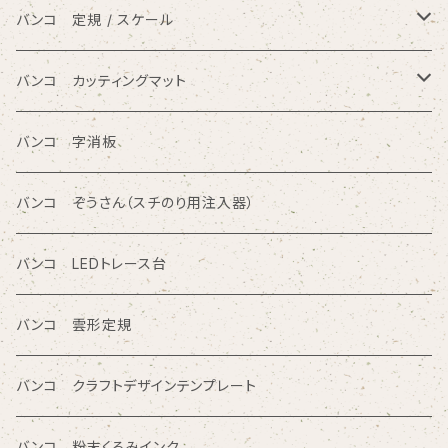
アルファベット入りテンプレート定規
バンコ ルーラースリム（定規型）
バンコ 定規 / スケール
円/楕円/アール入りテンプレート定規
バンコ ノートブックテンプレート（はがきサイズ）
方眼カッティング定規
バンコ カッティングマット
三角形/四角形/五角形/多角形入りテンプレート定規
直定規
ポリエチレン系樹脂（PVC）
バンコ 字消板
カタカナ入りテンプレート定規
読み取り定規
オレフィン系樹脂
バンコ ぞうさん（スチのり用注入器）
図面レイアウト/ 専門チャート/その他テンプレート定規
ツイン定規
バンコ LEDトレース台
商品シリーズ名から検索
ノートブックテンプレート ルーラースリム
バンコ 雲形定規
SE型
カリグラフィガイドライン定規
バンコ クラフトデザインテンプレート
80型
バンコ 粉末くるみインク