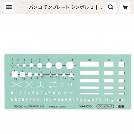
バンコ テンプレート シンボル １ | va
ndaful （バンダフル）