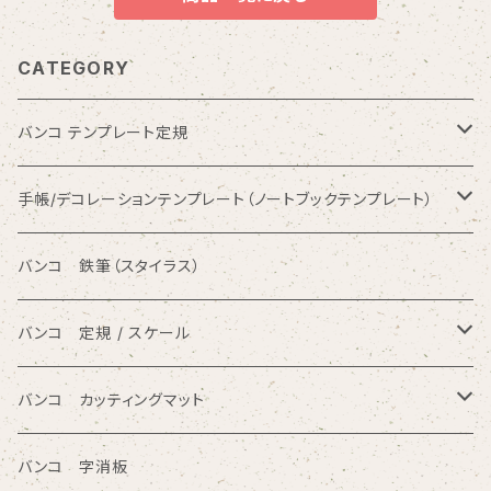
CATEGORY
バンコ テンプレート定規
数字入りテンプレート定規
手帳/デコレーションテンプレート（ノートブックテンプレート）
ひらがな入りテンプレート定規
バンコ ノートブックテンプレート（カードサイズ）
バンコ 鉄筆（スタイラス）
アルファベット入りテンプレート定規
バンコ ルーラースリム（定規型）
バンコ 定規 / スケール
円/楕円/アール入りテンプレート定規
バンコ ノートブックテンプレート（はがきサイズ）
方眼カッティング定規
バンコ カッティングマット
三角形/四角形/五角形/多角形入りテンプレート定規
直定規
ポリエチレン系樹脂（PVC）
バンコ 字消板