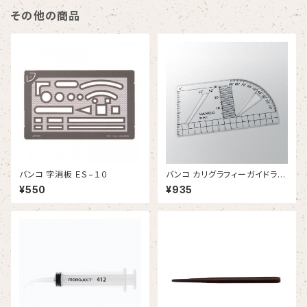
その他の商品
バンコ 字消板 ＥＳ−１０
バンコ カリグラフィーガイドライ
ン定規
¥550
¥935