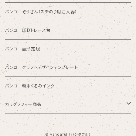
カタカナ入りテンプレート定規
読み取り定規
オレフィン系樹脂
バンコ ぞうさん（スチのり用注入器）
図面レイアウト/ 専門チャート/その他テンプレート定規
ツイン定規
バンコ LEDトレース台
商品シリーズ名から検索
ノートブックテンプレート ルーラースリム
バンコ 雲形定規
SE型
カリグラフィガイドライン定規
バンコ クラフトデザインテンプレート
80型
バンコ 粉末くるみインク
プチプレート型
カリグラフィー商品
OCR型 / シンボル型
マニュスクリプト
© vandaful （バンダフル）
AC PRO