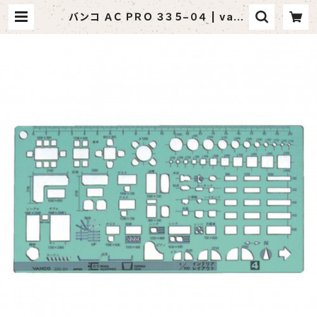
バンコ ＡＣ ＰＲＯ ３３５−０４ | vand
aful （バンダフル）