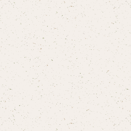
ユニオン定規 / 美術定規/スーパーユニオン
202型
L型
GL型
S型
W型
WE型
テンプレートプラス/三角定規型テンプレート