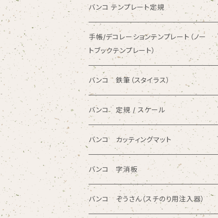
バンコ テンプレート定規
数字入りテンプレート定規
手帳/デコレーションテンプレート（ノー
トブックテンプレート）
ひらがな入りテンプレート定規
バンコ ノートブックテンプレート（カード
バンコ 鉄筆（スタイラス）
サイズ）
アルファベット入りテンプレート定規
バンコ 定規 / スケール
バンコ ルーラースリム（定規型）
円/楕円/アール入りテンプレート定規
方眼カッティング定規
バンコ カッティングマット
バンコ ノートブックテンプレート（はがき
三角形/四角形/五角形/多角形入りテンプ
サイズ）
レート定規
直定規
ポリエチレン系樹脂（PVC）
バンコ 字消板
カタカナ入りテンプレート定規
読み取り定規
オレフィン系樹脂
バンコ ぞうさん（スチのり用注入器）