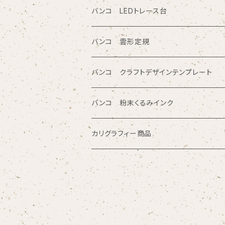
図面レイアウト/ 専門チャート/その他テン
ツイン定規
バンコ LEDトレース台
プレート定規
ノートブックテンプレート ルーラースリム
バンコ 雲形定規
商品シリーズ名から検索
カリグラフィガイドライン定規
バンコ クラフトデザインテンプレート
SE型
バンコ 粉末くるみインク
80型
カリグラフィー商品
プチプレート型
マニュスクリプト
OCR型 / シンボル型
ニブ
バンコ ガイドライン定規
AC PRO
ホルダー