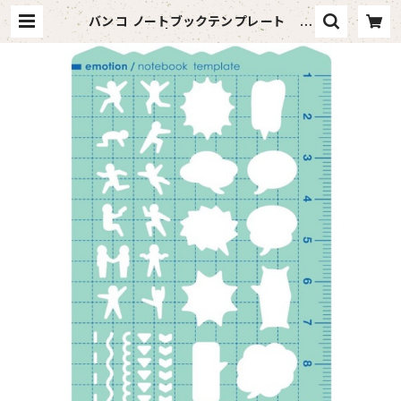
バンコ ノートブックテンプレート エ
モーション | vandaful （バンダフ
ル）