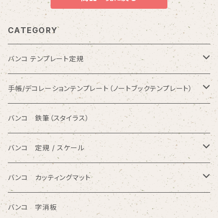
CATEGORY
バンコ テンプレート定規
数字入りテンプレート定規
手帳/デコレーションテンプレート（ノートブックテンプレート）
ひらがな入りテンプレート定規
バンコ ノートブックテンプレート（カードサイズ）
バンコ 鉄筆（スタイラス）
アルファベット入りテンプレート定規
バンコ ルーラースリム（定規型）
バンコ 定規 / スケール
円/楕円/アール入りテンプレート定規
バンコ ノートブックテンプレート（はがきサイズ）
方眼カッティング定規
バンコ カッティングマット
三角形/四角形/五角形/多角形入りテンプレート定規
直定規
ポリエチレン系樹脂（PVC）
バンコ 字消板