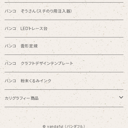
カタカナ入りテンプレート定規
読み取り定規
オレフィン系樹脂
バンコ ぞうさん（スチのり用注入器）
図面レイアウト/ 専門チャート/その他テンプレート定規
ツイン定規
バンコ LEDトレース台
商品シリーズ名から検索
ノートブックテンプレート ルーラースリム
バンコ 雲形定規
SE型
カリグラフィガイドライン定規
バンコ クラフトデザインテンプレート
80型
バンコ 粉末くるみインク
プチプレート型
カリグラフィー商品
OCR型 / シンボル型
マニュスクリプト
© vandaful （バンダフル）
AC PRO