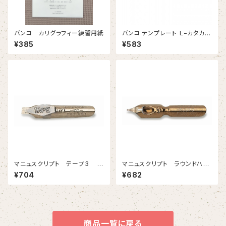
バンコ カリグラフィー練習用紙
バンコ テンプレート Ｌ−カタカ
ナ ２
¥385
¥583
マニュスクリプト テープ3 ３
マニュスクリプト ラウンドハン
ｍｍ 2本入
ド５ 0.75mm 2本入
¥704
¥682
商品一覧に戻る