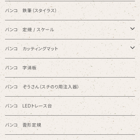
ひらがな入りテンプレート定規
バンコ ノートブックテンプレート（カードサイズ）
バンコ 鉄筆（スタイラス）
アルファベット入りテンプレート定規
バンコ ルーラースリム（定規型）
バンコ 定規 / スケール
円/楕円/アール入りテンプレート定規
バンコ ノートブックテンプレート（はがきサイズ）
方眼カッティング定規
バンコ カッティングマット
三角形/四角形/五角形/多角形入りテンプレート定規
直定規
ポリエチレン系樹脂（PVC）
バンコ 字消板
カタカナ入りテンプレート定規
読み取り定規
オレフィン系樹脂
バンコ ぞうさん（スチのり用注入器）
図面レイアウト/ 専門チャート/その他テンプレート定規
ツイン定規
バンコ LEDトレース台
商品シリーズ名から検索
ノートブックテンプレート ルーラースリム
バンコ 雲形定規